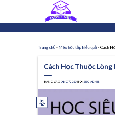
Bỏ
qua
nội
dung
Trang chủ
-
Mẹo học tập hiệu quả
-
Cách Họ
Cách Học Thuộc Lòng
ĐĂNG VÀO
01/07/2025
BỞI
SEO ADMIN
01
Th7