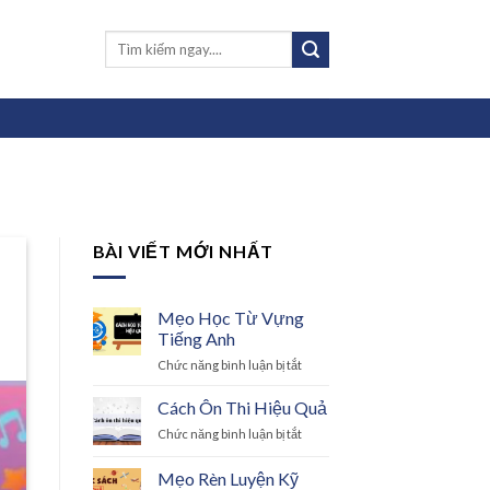
BÀI VIẾT MỚI NHẤT
Mẹo Học Từ Vựng
Tiếng Anh
ở
Chức năng bình luận bị tắt
Mẹo
Học
Cách Ôn Thi Hiệu Quả
Từ
ở
Chức năng bình luận bị tắt
Vựng
Cách
Tiếng
Ôn
Mẹo Rèn Luyện Kỹ
Anh
Thi