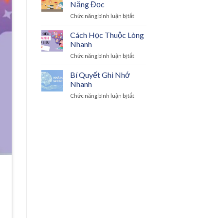
Năng Đọc
Hiệu
ở
Chức năng bình luận bị tắt
Quả
Mẹo
Rèn
Cách Học Thuộc Lòng
Luyện
Nhanh
Kỹ
ở
Chức năng bình luận bị tắt
Năng
Cách
Đọc
Học
Bí Quyết Ghi Nhớ
Thuộc
Nhanh
Lòng
ở
Chức năng bình luận bị tắt
Nhanh
Bí
Quyết
Ghi
Nhớ
Nhanh