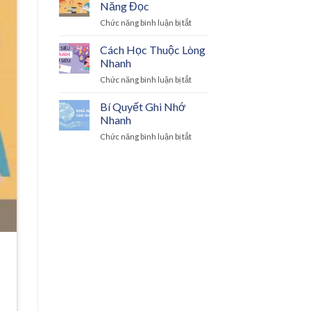
Năng Đọc
Hiệu
ở
Chức năng bình luận bị tắt
Quả
Mẹo
Rèn
Cách Học Thuộc Lòng
Luyện
Nhanh
Kỹ
ở
Chức năng bình luận bị tắt
Năng
Cách
Đọc
Học
Bí Quyết Ghi Nhớ
Thuộc
Nhanh
Lòng
ở
Chức năng bình luận bị tắt
Nhanh
Bí
Quyết
Ghi
Nhớ
Nhanh