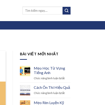
BÀI VIẾT MỚI NHẤT
Mẹo Học Từ Vựng
Tiếng Anh
ở
Chức năng bình luận bị tắt
Mẹo
Học
Cách Ôn Thi Hiệu Quả
Từ
ở
Chức năng bình luận bị tắt
Vựng
Cách
Tiếng
Ôn
Mẹo Rèn Luyện Kỹ
Anh
Thi