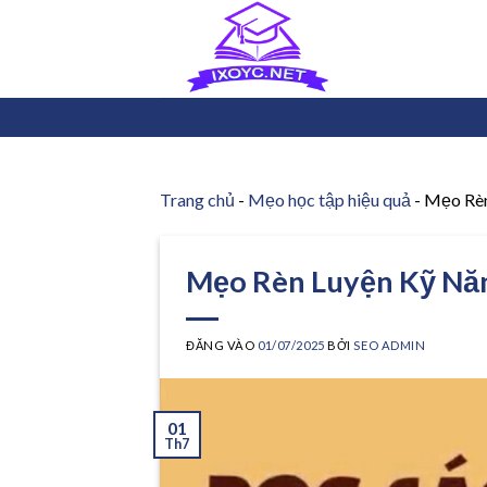
Bỏ
qua
nội
dung
Trang chủ
-
Mẹo học tập hiệu quả
-
Mẹo Rèn
Mẹo Rèn Luyện Kỹ Nă
ĐĂNG VÀO
01/07/2025
BỞI
SEO ADMIN
01
Th7